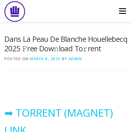
Skip
to
Menu
content
HOME
ABOUT
EVENT CATERING
Dans La Peau De Blanche Houellebecq
2025 𝙵ree Dow𝚗load To𝚛rent
FOOD DELIVERY
PREVIOUS WORK
BLOG
POSTED ON
MARCH 8, 2025
BY
ADMIN
GALLERY
CONTACT
➡ TORRENT (MAGNET)
LINK